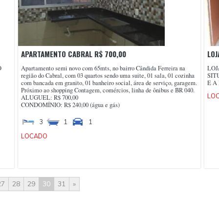
APARTAMENTO CABRAL R$ 700,00
LOJ
O
Apartamento semi novo com 65mts, no bairro Cândida Ferreira na
LOJ
região do Cabral, com 03 quartos sendo uma suite, 01 sala, 01 cozinha
SIT
com bancada em granito, 01 banheiro social, área de serviço, garagem.
E A
Próximo ao shopping Contagem, comércios, linha de ônibus e BR 040.
LO
ALUGUEL: R$ 700,00
CONDOMÍNIO: R$ 240,00 (água e gás)
3
1
1
LOCADO
27
28
29
30
31
»