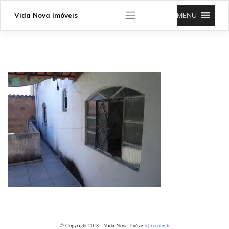
Skip
to
MENU
Vida Nova Imóveis
content
© Copyright 2018 - Vida Nova Imóveis |
rosotech