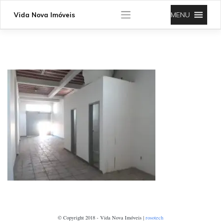
Skip
to
MENU
Vida Nova Imóveis
content
© Copyright 2018 - Vida Nova Imóveis |
rosotech