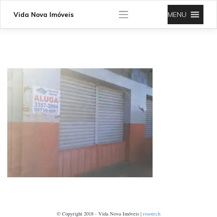
Skip
to
MENU
Vida Nova Imóveis
content
© Copyright 2018 - Vida Nova Imóveis |
rosotech