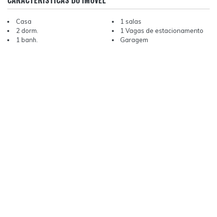
CARACTERÍSTICAS DO IMÓVEL
Casa
1 salas
2 dorm.
1 Vagas de estacionamento
1 banh.
Garagem