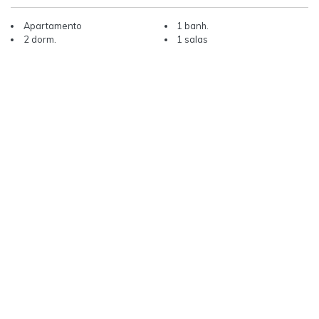
Apartamento
1 banh.
2 dorm.
1 salas