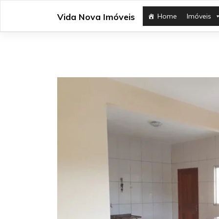
Skip
Vida Nova Imóveis
Home
Imóveis
to
content