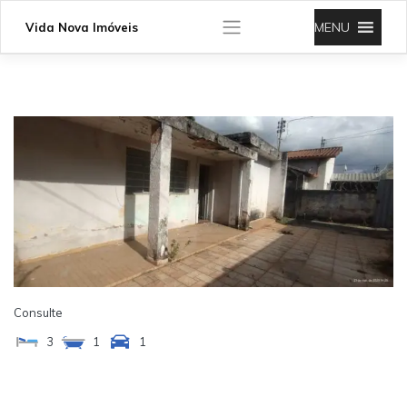
Skip
to
MENU
Vida Nova Imóveis
content
Consulte
3
1
1